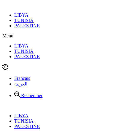
Aller
au
LIBYA
contenu
TUNISIA
PALESTINE
Menu
LIBYA
TUNISIA
PALESTINE
Français
العربية
Rechercher
LIBYA
TUNISIA
PALESTINE