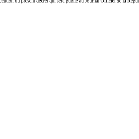
écution du présent décret qui sera publié au Journal Officiel de la Répu