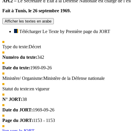
Art.2
–
Le Secrétaire d’Etat à la Défense Nationale est chargé de l’ex
Fait à Tunis, le 26 septembre 1969.
Afficher les textes en arabe
Télécharger Le Texte by Première page du JORT
Type du texte:
Décret
Numéro du texte:
342
Date du texte:
1969-09-26
Ministère/ Organisme:
Ministère de la Défense nationale
Statut du texte:
en vigueur
N° JORT:
38
Date du JORT:
1969-09-26
Page du JORT:
1153 - 1153
lien vers le JORT