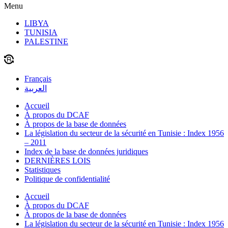
Menu
LIBYA
TUNISIA
PALESTINE
Français
العربية
Accueil
À propos du DCAF
À propos de la base de données
La législation du secteur de la sécurité en Tunisie : Index 1956
– 2011
Index de la base de données juridiques
DERNIÈRES LOIS
Statistiques
Politique de confidentialité
Accueil
À propos du DCAF
À propos de la base de données
La législation du secteur de la sécurité en Tunisie : Index 1956