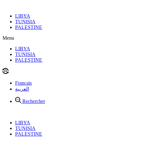
Aller
au
LIBYA
contenu
TUNISIA
PALESTINE
Menu
LIBYA
TUNISIA
PALESTINE
Français
العربية
Rechercher
LIBYA
TUNISIA
PALESTINE