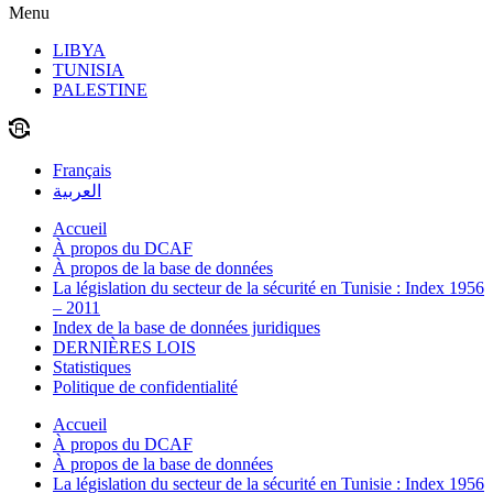
Menu
LIBYA
TUNISIA
PALESTINE
Français
العربية
Accueil
À propos du DCAF
À propos de la base de données
La législation du secteur de la sécurité en Tunisie : Index 1956
– 2011
Index de la base de données juridiques
DERNIÈRES LOIS
Statistiques
Politique de confidentialité
Accueil
À propos du DCAF
À propos de la base de données
La législation du secteur de la sécurité en Tunisie : Index 1956