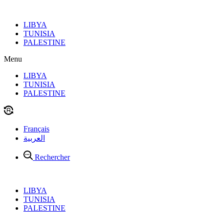
Aller
au
LIBYA
contenu
TUNISIA
PALESTINE
Menu
LIBYA
TUNISIA
PALESTINE
Français
العربية
Rechercher
LIBYA
TUNISIA
PALESTINE