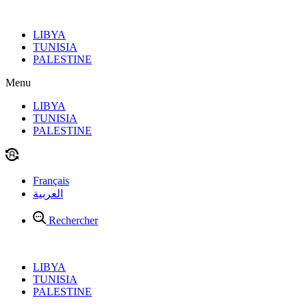
Aller
au
LIBYA
contenu
TUNISIA
PALESTINE
Menu
LIBYA
TUNISIA
PALESTINE
Français
العربية
Rechercher
LIBYA
TUNISIA
PALESTINE