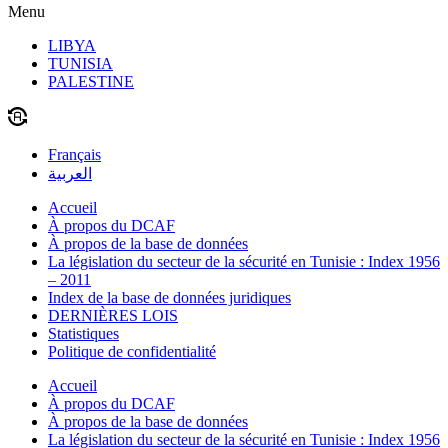
Menu
LIBYA
TUNISIA
PALESTINE
Français
العربية
Accueil
À propos du DCAF
À propos de la base de données
La législation du secteur de la sécurité en Tunisie : Index 1956
– 2011
Index de la base de données juridiques
DERNIÈRES LOIS
Statistiques
Politique de confidentialité
Accueil
À propos du DCAF
À propos de la base de données
La législation du secteur de la sécurité en Tunisie : Index 1956