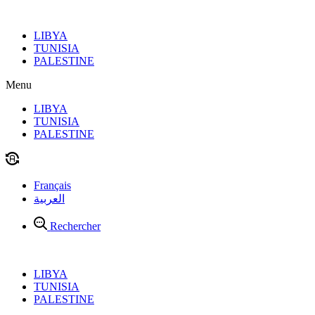
Aller
au
LIBYA
contenu
TUNISIA
PALESTINE
Menu
LIBYA
TUNISIA
PALESTINE
Français
العربية
Rechercher
LIBYA
TUNISIA
PALESTINE