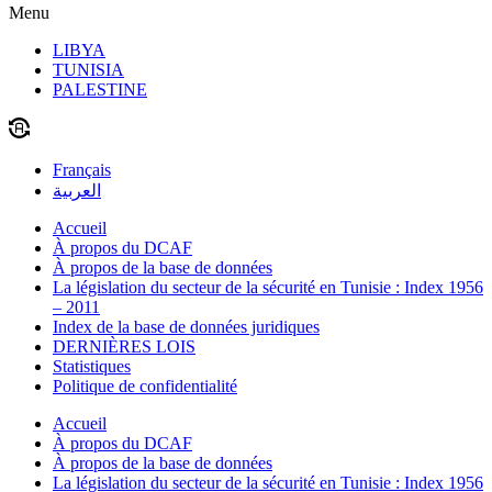
Menu
LIBYA
TUNISIA
PALESTINE
Français
العربية
Accueil
À propos du DCAF
À propos de la base de données
La législation du secteur de la sécurité en Tunisie : Index 1956
– 2011
Index de la base de données juridiques
DERNIÈRES LOIS
Statistiques
Politique de confidentialité
Accueil
À propos du DCAF
À propos de la base de données
La législation du secteur de la sécurité en Tunisie : Index 1956