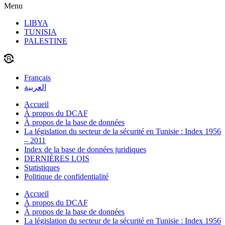
Menu
LIBYA
TUNISIA
PALESTINE
Français
العربية
Accueil
À propos du DCAF
À propos de la base de données
La législation du secteur de la sécurité en Tunisie : Index 1956
– 2011
Index de la base de données juridiques
DERNIÈRES LOIS
Statistiques
Politique de confidentialité
Accueil
À propos du DCAF
À propos de la base de données
La législation du secteur de la sécurité en Tunisie : Index 1956