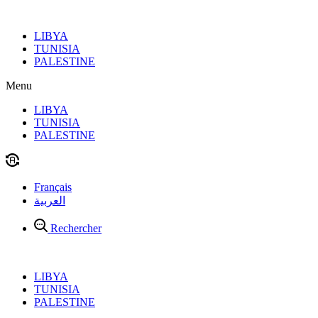
Aller
au
LIBYA
contenu
TUNISIA
PALESTINE
Menu
LIBYA
TUNISIA
PALESTINE
Français
العربية
Rechercher
LIBYA
TUNISIA
PALESTINE