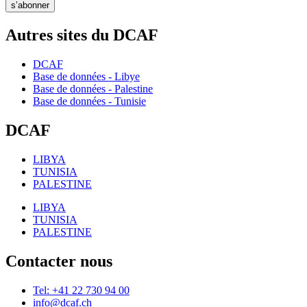
s’abonner
Autres sites du DCAF
DCAF
Base de données - Libye
Base de données - Palestine
Base de données - Tunisie
DCAF
LIBYA
TUNISIA
PALESTINE
LIBYA
TUNISIA
PALESTINE
Contacter nous
Tel: +41 22 730 94 00
info@dcaf.ch