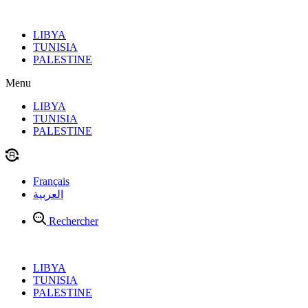
Aller
au
LIBYA
contenu
TUNISIA
PALESTINE
Menu
LIBYA
TUNISIA
PALESTINE
Français
العربية
Rechercher
LIBYA
TUNISIA
PALESTINE