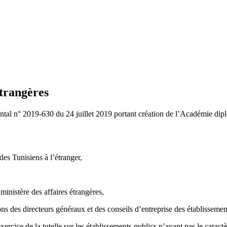
etrangères
al n° 2019-630 du 24 juillet 2019 portant création de l’Académie diplom
des Tunisiens à l’étranger,
ministère des affaires étrangères,
ns des directeurs généraux et des conseils d’entreprise des établissement
rcice de la tutelle sur les établissements publics n’ayant pas le caractè