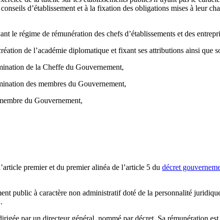
nseils d’établissement et à la fixation des obligations mises à leur cha
 le régime de rémunération des chefs d’établissements et des entreprise
ation de l’académie diplomatique et fixant ses attributions ainsi que so
omination de la Cheffe du Gouvernement,
nomination des membres du Gouvernement,
un membre du Gouvernement,
’article premier et du premier alinéa de l’article 5 du
décret gouvernemen
ement public à caractère non administratif doté de la personnalité juri
.
irigée par un directeur général, nommé par décret. Sa rémunération est