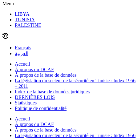
Menu
LIBYA
TUNISIA
PALESTINE
Français
العربية
Accueil
À propos du DCAF
À propos de la base de données
La législation du secteur de la sécurité en Tunisie : Index 1956
– 2011
Index de la base de données juridiques
DERNIÈRES LOIS
Statistiques
Politique de confidentialité
Accueil
À propos du DCAF
À propos de la base de données
La législation du secteur de la sécurité en Tunisie : Index 1956