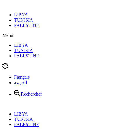
Aller
au
LIBYA
contenu
TUNISIA
PALESTINE
Menu
LIBYA
TUNISIA
PALESTINE
Français
العربية
Rechercher
LIBYA
TUNISIA
PALESTINE