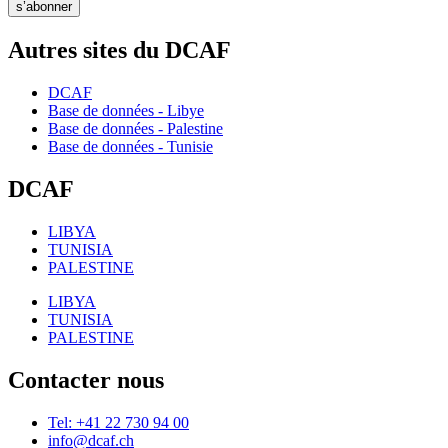
s’abonner
Autres sites du DCAF
DCAF
Base de données - Libye
Base de données - Palestine
Base de données - Tunisie
DCAF
LIBYA
TUNISIA
PALESTINE
LIBYA
TUNISIA
PALESTINE
Contacter nous
Tel: +41 22 730 94 00
info@dcaf.ch