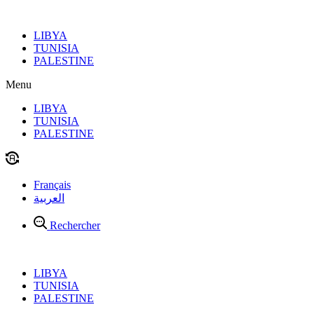
Aller
au
LIBYA
contenu
TUNISIA
PALESTINE
Menu
LIBYA
TUNISIA
PALESTINE
Français
العربية
Rechercher
LIBYA
TUNISIA
PALESTINE