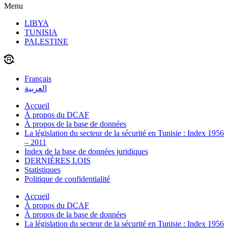
Menu
LIBYA
TUNISIA
PALESTINE
Français
العربية
Accueil
À propos du DCAF
À propos de la base de données
La législation du secteur de la sécurité en Tunisie : Index 1956
– 2011
Index de la base de données juridiques
DERNIÈRES LOIS
Statistiques
Politique de confidentialité
Accueil
À propos du DCAF
À propos de la base de données
La législation du secteur de la sécurité en Tunisie : Index 1956