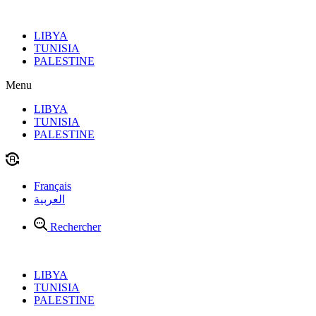
Aller
au
LIBYA
contenu
TUNISIA
PALESTINE
Menu
LIBYA
TUNISIA
PALESTINE
Français
العربية
Rechercher
LIBYA
TUNISIA
PALESTINE