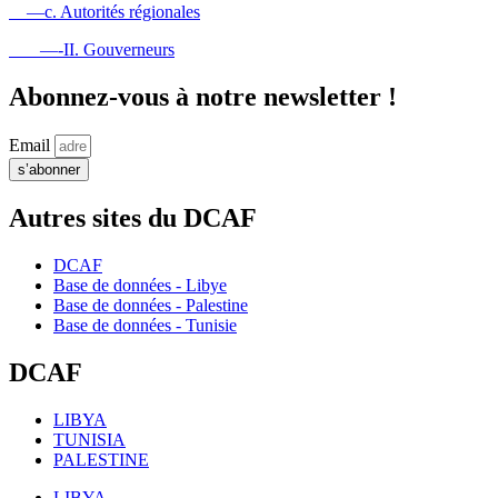
—c. Autorités régionales
—-II. Gouverneurs
Abonnez-vous à notre newsletter !
Email
s’abonner
Autres sites du DCAF
DCAF
Base de données - Libye
Base de données - Palestine
Base de données - Tunisie
DCAF
LIBYA
TUNISIA
PALESTINE
LIBYA