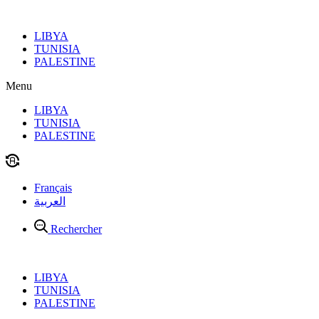
Aller
au
LIBYA
contenu
TUNISIA
PALESTINE
Menu
LIBYA
TUNISIA
PALESTINE
Français
العربية
Rechercher
LIBYA
TUNISIA
PALESTINE