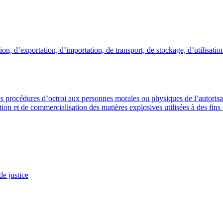
ion, d’exportation, d’importation, de transport, de stockage, d’utilisatio
s procédures d’octroi aux personnes morales ou physiques de l’autorisati
tion et de commercialisation des matières explosives utilisées à des fins 
de justice