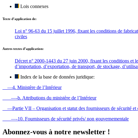
Lois connexes
Texte d’application de:
Loi n° 96-63 du 15 juillet 1996, fixant les conditions de fabricat
civiles
Autres textes d’application:
Décret n° 2000-1443 du 27 juin 2000, fixant les conditions et le
d’importation, d’exportation, de transport, de stockage, d’utilisa
Index de la base de données juridique:
—4. Ministère de l’Intérieur
—-b. Attributions du ministère de l’Intérieur
—Partie VII – Organisation et statut des fournisseurs de sécurité et 
—-10. Fournisseurs de sécurité privés/ non gouvernementale
Abonnez-vous à notre newsletter !