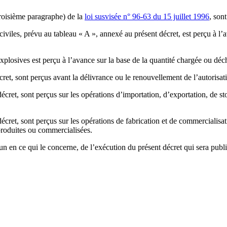
troisième paragraphe) de la
loi susvisée n° 96-63 du 15 juillet 1996
, son
 civiles, prévu au tableau « A », annexé au présent décret, est perçu à l’
plosives est perçu à l’avance sur la base de la quantité chargée ou déc
cret, sont perçus avant la délivrance ou le renouvellement de l’autorisat
cret, sont perçus sur les opérations d’importation, d’exportation, de st
écret, sont perçus sur les opérations de fabrication et de commercialisa
 produites ou commercialisées.
cun en ce qui le concerne, de l’exécution du présent décret qui sera pub