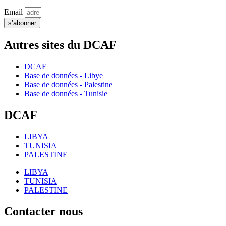
Email
s’abonner
Autres sites du DCAF
DCAF
Base de données - Libye
Base de données - Palestine
Base de données - Tunisie
DCAF
LIBYA
TUNISIA
PALESTINE
LIBYA
TUNISIA
PALESTINE
Contacter nous