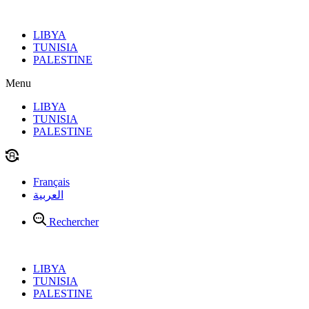
Aller
au
LIBYA
contenu
TUNISIA
PALESTINE
Menu
LIBYA
TUNISIA
PALESTINE
Français
العربية
Rechercher
LIBYA
TUNISIA
PALESTINE