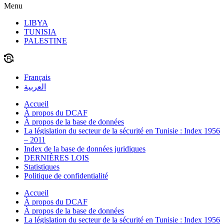
Menu
LIBYA
TUNISIA
PALESTINE
Français
العربية
Accueil
À propos du DCAF
À propos de la base de données
La législation du secteur de la sécurité en Tunisie : Index 1956
– 2011
Index de la base de données juridiques
DERNIÈRES LOIS
Statistiques
Politique de confidentialité
Accueil
À propos du DCAF
À propos de la base de données
La législation du secteur de la sécurité en Tunisie : Index 1956