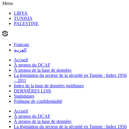
Menu
LIBYA
TUNISIA
PALESTINE
Français
العربية
Accueil
À propos du DCAF
À propos de la base de données
La législation du secteur de la sécurité en Tunisie : Index 1956
– 2011
Index de la base de données juridiques
DERNIÈRES LOIS
Statistiques
Politique de confidentialité
Accueil
À propos du DCAF
À propos de la base de données
La législation du secteur de la sécurité en Tunisie : Index 1956