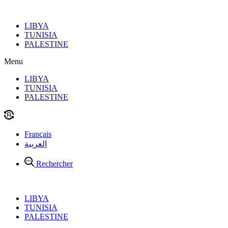
Aller
au
LIBYA
contenu
TUNISIA
PALESTINE
Menu
LIBYA
TUNISIA
PALESTINE
Français
العربية
Rechercher
LIBYA
TUNISIA
PALESTINE