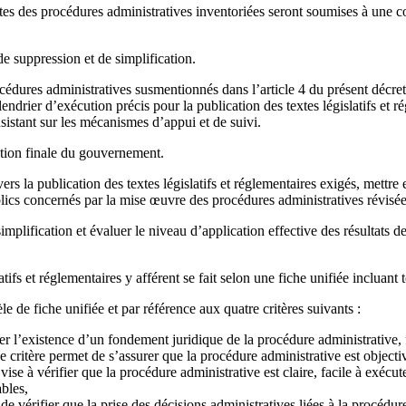
 listes des procédures administratives inventoriées seront soumises à une 
de suppression et de simplification.
rocédures administratives susmentionnés dans l’article 4 du présent décr
drier d’exécution précis pour la publication des textes législatifs et ré
nsistant sur les mécanismes d’appui et de suivi.
bation finale du gouvernement.
avers la publication des textes législatifs et réglementaires exigés, met
ublics concernés par la mise œuvre des procédures administratives révisée
plification et évaluer le niveau d’application effective des résultats de
tifs et réglementaires y afférent se fait selon une fiche unifiée incluant 
 de fiche unifiée et par référence aux quatre critères suivants :
ifier l’existence d’un fondement juridique de la procédure administrative
ce critère permet de s’assurer que la procédure administrative est object
 vise à vérifier que la procédure administrative est claire, facile à exécu
ables,
de vérifier que la prise des décisions administratives liées à la procédure