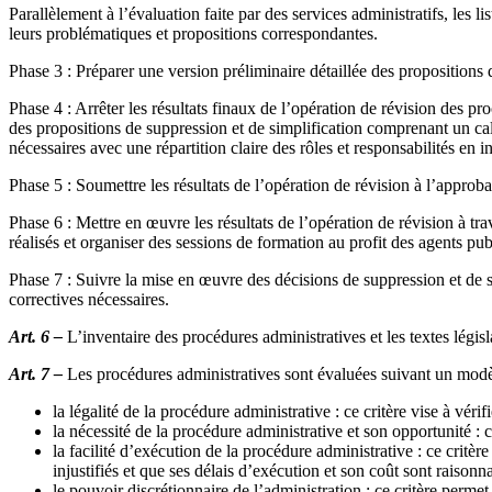
Parallèlement à l’évaluation faite par des services administratifs, les
leurs problématiques et propositions correspondantes.
Phase 3 : Préparer une version préliminaire détaillée des propositions 
Phase 4 : Arrêter les résultats finaux de l’opération de révision des p
des propositions de suppression et de simplification comprenant un calen
nécessaires avec une répartition claire des rôles et responsabilités en i
Phase 5 : Soumettre les résultats de l’opération de révision à l’appro
Phase 6 : Mettre en œuvre les résultats de l’opération de révision à tr
réalisés et organiser des sessions de formation au profit des agents p
Phase 7 : Suivre la mise en œuvre des décisions de suppression et de sim
correctives nécessaires.
Art. 6 –
L’inventaire des procédures administratives et les textes législa
Art. 7 –
Les procédures administratives sont évaluées suivant un modèle
la légalité de la procédure administrative : ce critère vise à vér
la nécessité de la procédure administrative et son opportunité : 
la facilité d’exécution de la procédure administrative : ce critère
injustifiés et que ses délais d’exécution et son coût sont raisonn
le pouvoir discrétionnaire de l’administration : ce critère permet 