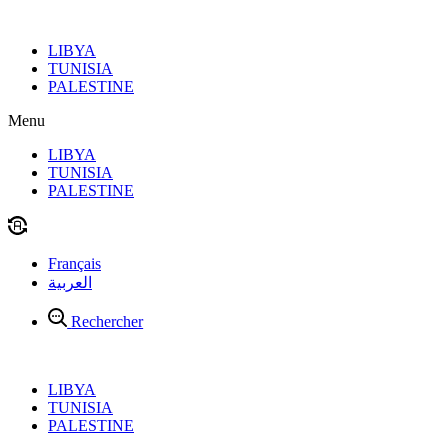
Aller
au
LIBYA
contenu
TUNISIA
PALESTINE
Menu
LIBYA
TUNISIA
PALESTINE
Français
العربية
Rechercher
LIBYA
TUNISIA
PALESTINE