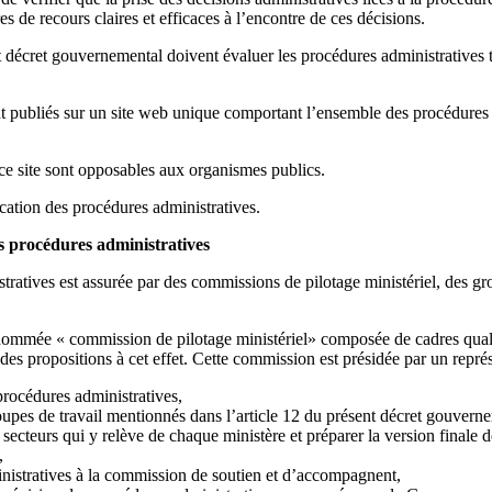
res de recours claires et efficaces à l’encontre de ces décisions.
décret gouvernemental doivent évaluer les procédures administratives tr
t publiés sur un site web unique comportant l’ensemble des procédures adm
 ce site sont opposables aux organismes publics.
ication des procédures administratives.
s procédures administratives
atives est assurée par des commissions de pilotage ministériel, des gro
mmée « commission de pilotage ministériel» composée de cadres qualifi
 des propositions à cet effet. Cette commission est présidée par un repr
procédures administratives,
oupes de travail mentionnés dans l’article 12 du présent décret gouverne
secteurs qui y relève de chaque ministère et préparer la version finale d
,
inistratives à la commission de soutien et d’accompagnent,