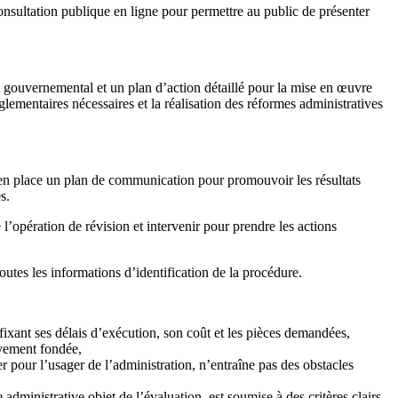
consultation publique en ligne pour permettre au public de présenter
et gouvernemental et un plan d’action détaillé pour la mise en œuvre
glementaires nécessaires et la réalisation des réformes administratives
tre en place un plan de communication pour promouvoir les résultats
s.
 l’opération de révision et intervenir pour prendre les actions
toutes les informations d’identification de la procédure.
, fixant ses délais d’exécution, son coût et les pièces demandées,
ivement fondée,
ter pour l’usager de l’administration, n’entraîne pas des obstacles
 administrative objet de l’évaluation, est soumise à des critères clairs