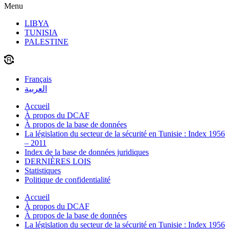
Menu
LIBYA
TUNISIA
PALESTINE
Français
العربية
Accueil
À propos du DCAF
À propos de la base de données
La législation du secteur de la sécurité en Tunisie : Index 1956
– 2011
Index de la base de données juridiques
DERNIÈRES LOIS
Statistiques
Politique de confidentialité
Accueil
À propos du DCAF
À propos de la base de données
La législation du secteur de la sécurité en Tunisie : Index 1956