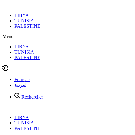
Aller
au
LIBYA
contenu
TUNISIA
PALESTINE
Menu
LIBYA
TUNISIA
PALESTINE
Français
العربية
Rechercher
LIBYA
TUNISIA
PALESTINE