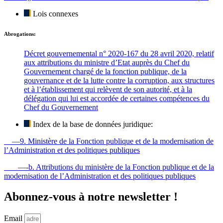
Lois connexes
Abrogations:
Décret gouvernemental n° 2020-167 du 28 avril 2020, relatif
aux attributions du ministre d’Etat auprès du Chef du
Gouvernement chargé de la fonction publique, de la
gouvernance et de la lutte contre la corruption, aux structures
et à l’établissement qui relèvent de son autorité, et à la
délégation qui lui est accordée de certaines compétences du
Chef du Gouvernement
Index de la base de données juridique:
—9. Ministère de la Fonction publique et de la modernisation de
l’Administration et des politiques publiques
—-b. Attributions du ministère de la Fonction publique et de la
modernisation de l’Administration et des politiques publiques
Abonnez-vous à notre newsletter !
Email