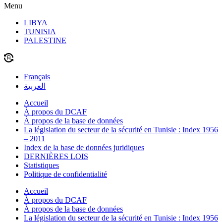
Menu
LIBYA
TUNISIA
PALESTINE
Français
العربية
Accueil
À propos du DCAF
À propos de la base de données
La législation du secteur de la sécurité en Tunisie : Index 1956
– 2011
Index de la base de données juridiques
DERNIÈRES LOIS
Statistiques
Politique de confidentialité
Accueil
À propos du DCAF
À propos de la base de données
La législation du secteur de la sécurité en Tunisie : Index 1956