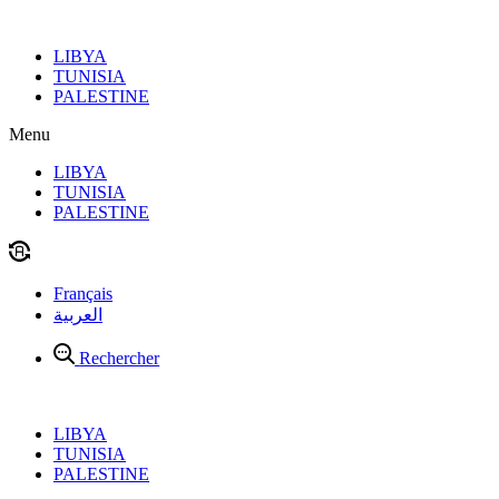
Aller
au
LIBYA
contenu
TUNISIA
PALESTINE
Menu
LIBYA
TUNISIA
PALESTINE
Français
العربية
Rechercher
LIBYA
TUNISIA
PALESTINE