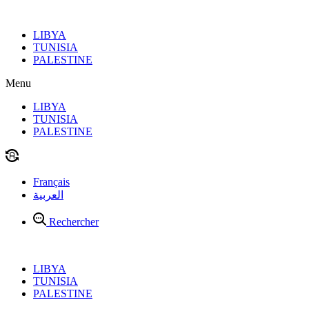
Aller
au
LIBYA
contenu
TUNISIA
PALESTINE
Menu
LIBYA
TUNISIA
PALESTINE
Français
العربية
Rechercher
LIBYA
TUNISIA
PALESTINE