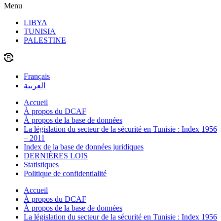
Menu
LIBYA
TUNISIA
PALESTINE
Français
العربية
Accueil
À propos du DCAF
À propos de la base de données
La législation du secteur de la sécurité en Tunisie : Index 1956
– 2011
Index de la base de données juridiques
DERNIÈRES LOIS
Statistiques
Politique de confidentialité
Accueil
À propos du DCAF
À propos de la base de données
La législation du secteur de la sécurité en Tunisie : Index 1956