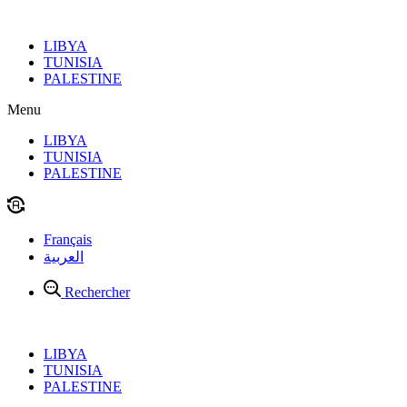
Aller
au
LIBYA
contenu
TUNISIA
PALESTINE
Menu
LIBYA
TUNISIA
PALESTINE
Français
العربية
Rechercher
LIBYA
TUNISIA
PALESTINE