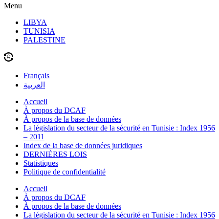
Menu
LIBYA
TUNISIA
PALESTINE
Français
العربية
Accueil
À propos du DCAF
À propos de la base de données
La législation du secteur de la sécurité en Tunisie : Index 1956
– 2011
Index de la base de données juridiques
DERNIÈRES LOIS
Statistiques
Politique de confidentialité
Accueil
À propos du DCAF
À propos de la base de données
La législation du secteur de la sécurité en Tunisie : Index 1956