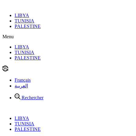
Aller
au
LIBYA
contenu
TUNISIA
PALESTINE
Menu
LIBYA
TUNISIA
PALESTINE
Français
العربية
Rechercher
LIBYA
TUNISIA
PALESTINE