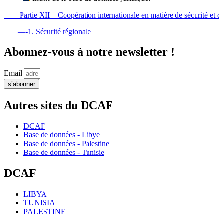
—Partie XII – Coopération internationale en matière de sécurité et 
—-1. Sécurité régionale
Abonnez-vous à notre newsletter !
Email
s’abonner
Autres sites du DCAF
DCAF
Base de données - Libye
Base de données - Palestine
Base de données - Tunisie
DCAF
LIBYA
TUNISIA
PALESTINE