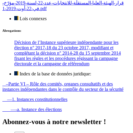
قرار-الهيئة-العليا-المستقلّة-للانتخابات-عدد-22-لسنة-2019-مؤرّخ-
في-22-أوت-2019-1.pdf
Lois connexes
Abrogations:
Décision de l’Instance supérieure indépendante pour les
élection n° 2017-18 du 23 octobre 2017, modifiant et
complétant la décision n° 2014-28 du 15 septembre 2014
fixant les règles et les procédures régissant la campagne
électorale et la campagne de référendum
Index de la base de données juridique:
–Partie VI – Rôle des comités, organes consultatifs et des
instances indépendantes dans le contrôle du secteur de la sécurité
—1. Instances constitutionnelles
—-a. Instance des élections
Abonnez-vous à notre newsletter !