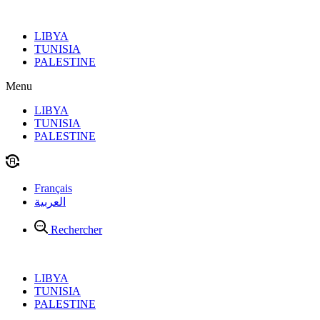
Aller
au
LIBYA
contenu
TUNISIA
PALESTINE
Menu
LIBYA
TUNISIA
PALESTINE
Français
العربية
Rechercher
LIBYA
TUNISIA
PALESTINE