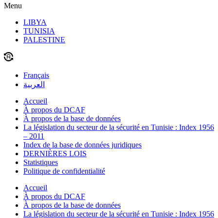
Menu
LIBYA
TUNISIA
PALESTINE
Français
العربية
Accueil
À propos du DCAF
À propos de la base de données
La législation du secteur de la sécurité en Tunisie : Index 1956
– 2011
Index de la base de données juridiques
DERNIÈRES LOIS
Statistiques
Politique de confidentialité
Accueil
À propos du DCAF
À propos de la base de données
La législation du secteur de la sécurité en Tunisie : Index 1956