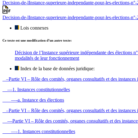
Decision-de-lInstance-superieure-independante-pour-les-elections-n
Decision-de-lInstance-superieure-independante-pour-les-elections-n°
Lois connexes
Ce texte est une modification d’un autre texte:
Décision de l’Instance supérieure indépendante des élections n° 2
modalités de leur fonctionnement
Index de la base de données juridique:
–Partie VI – Rôle des comités, organes consultatifs et des instances i
—1. Instances constitutionnelles
—-a. Instance des élections
–Partie VI – Rôle des comités, organes consultatifs et des instances i
—Partie VI – Rôle des comités, organes consultatifs et des instances 
—-1. Instances constitutionnelles