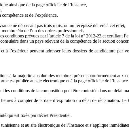
que ainsi que de la page officielle de l’Instance,
,
a compétence et de l’expérience,
ivrance ne dépassant pas trois mois, ou un récépissé délivré à cet effet,
un membre élu de l’un des ordres professionnels,
les conditions prévues par l’article 7 de la loi n° 2012-23 et certifiant 
n consulaire dans un pays relevant de la compétence de la section concer
r et à l’extérieur peuvent adresser leurs dossiers de candidature par v
ctions à la majorité absolue des membres présents conformément aux con
orme est publiée au site électronique et à la page officielle de l’Instance.
sent les conditions de la composition peut être contestée dans un délai m
eures à compter de la date d’expiration du délai de réclamation. Le Pr
é qui est fixée par décret Présidentiel.
 tunisienne et au site électronique de l’Instance et s’applique immédiat