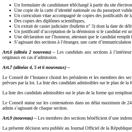
Un formulaire de candidature téléchargé à partir du site électroni
Une copie de la carte d’identité nationale ou du passeport valide
Un curriculum vitae accompagné de copies des justificatifs de l
Des copies des diplômes scientifiques,
Un extrait de casier judiciaire (bulletin n° 3) dont la date de dél
Un justificatif d’acceptation de la démission si le candidat est 
Une déclaration sur l’honneur, attestant que le candidat remplit 
S’agissant des sections à l’étranger, une carte d’immatriculatio
Art.6 (alinéa 2 nouveau) –
Les candidats aux sections à l’intérieu
originaux en cas d’admission.
Art.7 (alinéas 4, 5 et 6 nouveaux) –
Le Conseil de l’Instance choisit les présidents et les membres des se
prévues par la loi. La liste des candidats admissibles sur le plan de la f
La liste des candidats admissibles sur le plan de la forme qui remplis
Le Conseil statue sur les contestations dans un délai maximum de 24 h
admis s’agissant de chaque section.
Art.9 (nouveau) –
Les membres des sections bénéficient d’une indemnit
La présente décision sera publiée au Journal Officiel de la République