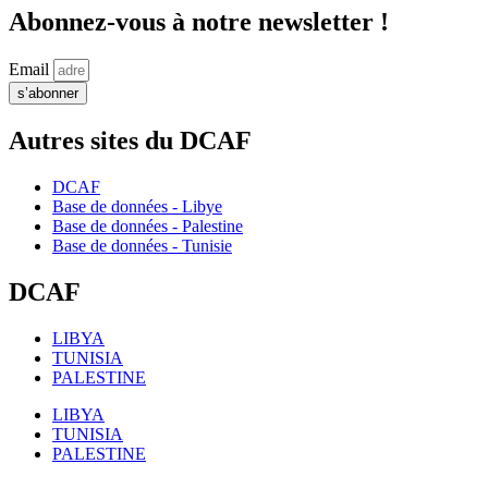
Abonnez-vous à notre newsletter !
Email
s’abonner
Autres sites du DCAF
DCAF
Base de données - Libye
Base de données - Palestine
Base de données - Tunisie
DCAF
LIBYA
TUNISIA
PALESTINE
LIBYA
TUNISIA
PALESTINE