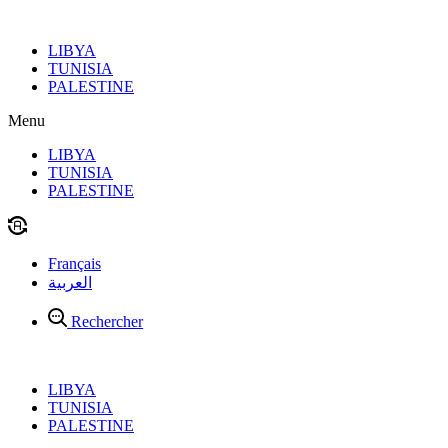
Aller
au
LIBYA
contenu
TUNISIA
PALESTINE
Menu
LIBYA
TUNISIA
PALESTINE
Français
العربية
Rechercher
LIBYA
TUNISIA
PALESTINE