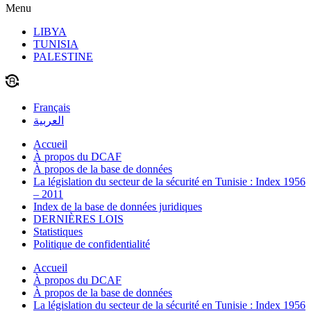
Menu
LIBYA
TUNISIA
PALESTINE
Français
العربية
Accueil
À propos du DCAF
À propos de la base de données
La législation du secteur de la sécurité en Tunisie : Index 1956
– 2011
Index de la base de données juridiques
DERNIÈRES LOIS
Statistiques
Politique de confidentialité
Accueil
À propos du DCAF
À propos de la base de données
La législation du secteur de la sécurité en Tunisie : Index 1956