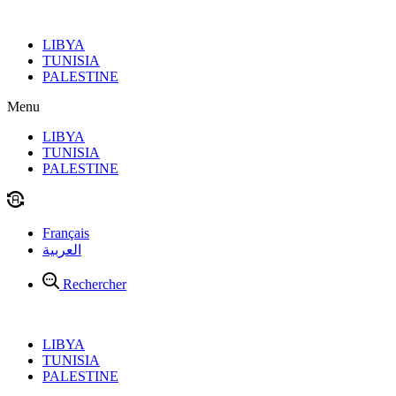
Aller
au
LIBYA
contenu
TUNISIA
PALESTINE
Menu
LIBYA
TUNISIA
PALESTINE
Français
العربية
Rechercher
LIBYA
TUNISIA
PALESTINE