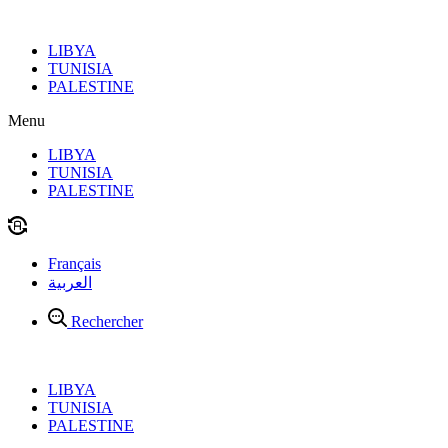
Aller
au
LIBYA
contenu
TUNISIA
PALESTINE
Menu
LIBYA
TUNISIA
PALESTINE
Français
العربية
Rechercher
LIBYA
TUNISIA
PALESTINE