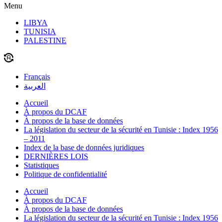
Menu
LIBYA
TUNISIA
PALESTINE
Français
العربية
Accueil
À propos du DCAF
À propos de la base de données
La législation du secteur de la sécurité en Tunisie : Index 1956
– 2011
Index de la base de données juridiques
DERNIÈRES LOIS
Statistiques
Politique de confidentialité
Accueil
À propos du DCAF
À propos de la base de données
La législation du secteur de la sécurité en Tunisie : Index 1956