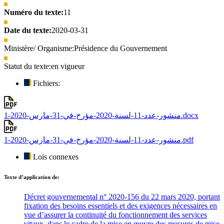
Numéro du texte:
11
Date du texte:
2020-03-31
Ministère/ Organisme:
Présidence du Gouvernement
Statut du texte:
en vigueur
Fichiers:
منشور-عدد-11-لسنة-2020-مؤرخ-في-31-مارس-2020-1.docx
منشور-عدد-11-لسنة-2020-مؤرخ-في-31-مارس-2020-1.pdf
Lois connexes
Texte d’application de:
Décret gouvernemental n° 2020-156 du 22 mars 2020, portant
fixation des besoins essentiels et des exigences nécessaires en
vue d’assurer la continuité du fonctionnement des services
vitaux, dans le cadre de la mise en œuvre des mesures de mise