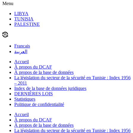
Menu
LIBYA
TUNISIA
PALESTINE
Français
العربية
Accueil
À propos du DCAF
À propos de la base de données
La législation du secteur de la sécurité en Tunisie : Index 1956
– 2011
Index de la base de données juridiques
DERNIÈRES LOIS
Statistiques
Politique de confidentialité
Accueil
À propos du DCAF
À propos de la base de données
La législation du secteur de la sécurité en Tunisie : Index 1956