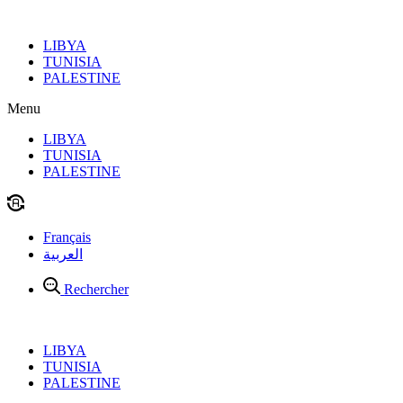
Aller
au
LIBYA
contenu
TUNISIA
PALESTINE
Menu
LIBYA
TUNISIA
PALESTINE
Français
العربية
Rechercher
LIBYA
TUNISIA
PALESTINE