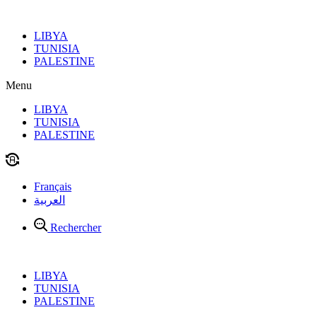
Aller
au
LIBYA
contenu
TUNISIA
PALESTINE
Menu
LIBYA
TUNISIA
PALESTINE
Français
العربية
Rechercher
LIBYA
TUNISIA
PALESTINE