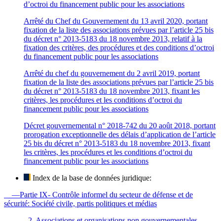
d’octroi du financement public pour les associations
Arrêté du Chef du Gouvernement du 13 avril 2020, portant
fixation de la liste des associations prévues par l’article 25 bis
du décret n° 2013-5183 du 18 novembre 2013, relatif à la
fixation des critères, des procédures et des conditions d’octroi
du financement public pour les associations
Arrêté du chef du gouvernement du 2 avril 2019, portant
fixation de la liste des associations prévues par l’article 25 bis
du décret n° 2013-5183 du 18 novembre 2013, fixant les
critères, les procédures et les conditions d’octroi du
financement public pour les associations
Décret gouvernemental n° 2018-742 du 20 août 2018, portant
prorogation exceptionnelle des délais d’application de l’article
25 bis du décret n° 2013-5183 du 18 novembre 2013, fixant
les critères, les procédures et les conditions d’octroi du
financement public pour les associations
Index de la base de données juridique:
—Partie IX- Contrôle informel du secteur de défense et de
sécurité: Société civile, partis politiques et médias
—-2. Associations et organisations non gouvernementales