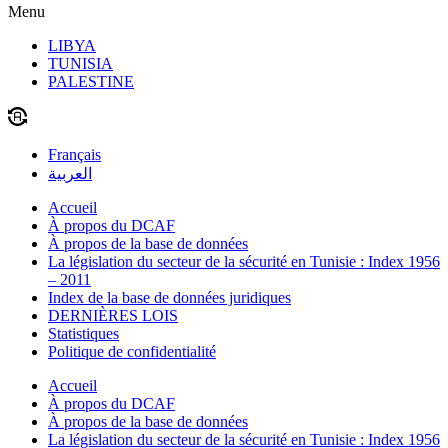
Menu
LIBYA
TUNISIA
PALESTINE
Français
العربية
Accueil
À propos du DCAF
À propos de la base de données
La législation du secteur de la sécurité en Tunisie : Index 1956
– 2011
Index de la base de données juridiques
DERNIÈRES LOIS
Statistiques
Politique de confidentialité
Accueil
À propos du DCAF
À propos de la base de données
La législation du secteur de la sécurité en Tunisie : Index 1956