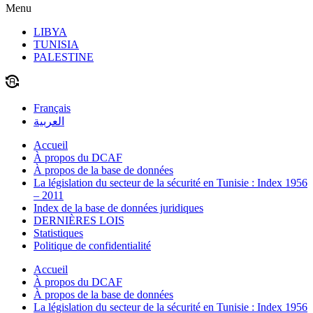
Menu
LIBYA
TUNISIA
PALESTINE
Français
العربية
Accueil
À propos du DCAF
À propos de la base de données
La législation du secteur de la sécurité en Tunisie : Index 1956
– 2011
Index de la base de données juridiques
DERNIÈRES LOIS
Statistiques
Politique de confidentialité
Accueil
À propos du DCAF
À propos de la base de données
La législation du secteur de la sécurité en Tunisie : Index 1956