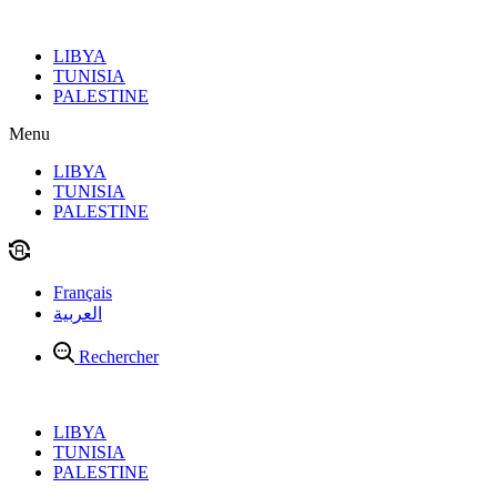
Aller
au
LIBYA
contenu
TUNISIA
PALESTINE
Menu
LIBYA
TUNISIA
PALESTINE
Français
العربية
Rechercher
LIBYA
TUNISIA
PALESTINE