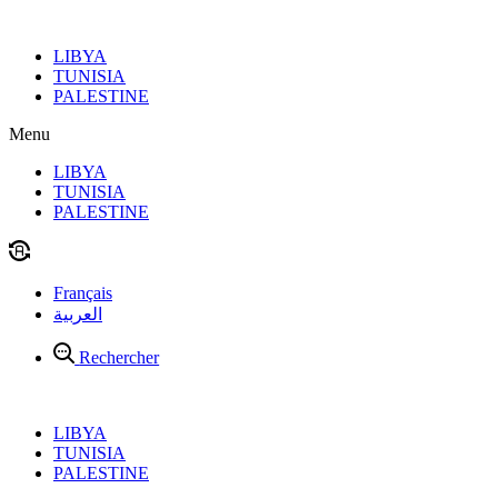
Aller
au
LIBYA
contenu
TUNISIA
PALESTINE
Menu
LIBYA
TUNISIA
PALESTINE
Français
العربية
Rechercher
LIBYA
TUNISIA
PALESTINE