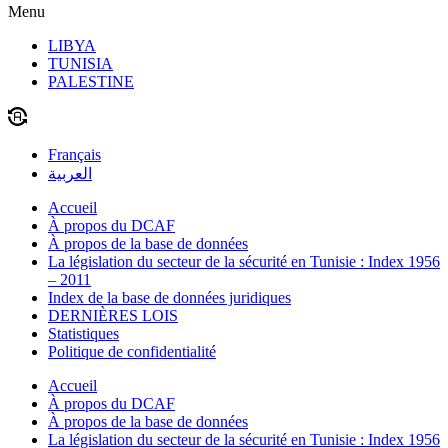
Menu
LIBYA
TUNISIA
PALESTINE
Français
العربية
Accueil
À propos du DCAF
À propos de la base de données
La législation du secteur de la sécurité en Tunisie : Index 1956
– 2011
Index de la base de données juridiques
DERNIÈRES LOIS
Statistiques
Politique de confidentialité
Accueil
À propos du DCAF
À propos de la base de données
La législation du secteur de la sécurité en Tunisie : Index 1956