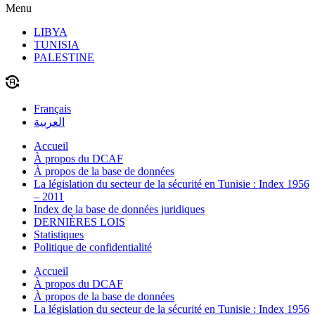
Menu
LIBYA
TUNISIA
PALESTINE
Français
العربية
Accueil
À propos du DCAF
À propos de la base de données
La législation du secteur de la sécurité en Tunisie : Index 1956
– 2011
Index de la base de données juridiques
DERNIÈRES LOIS
Statistiques
Politique de confidentialité
Accueil
À propos du DCAF
À propos de la base de données
La législation du secteur de la sécurité en Tunisie : Index 1956