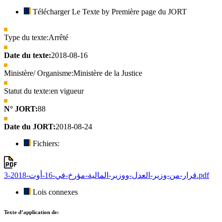
Télécharger Le Texte by Première page du JORT
Type du texte:
Arrêté
Date du texte:
2018-08-16
Ministère/ Organisme:
Ministère de la Justice
Statut du texte:
en vigueur
N° JORT:
88
Date du JORT:
2018-08-24
Fichiers:
قرار-من-وزير-العدل-ووزير-المالية-مؤرخ-في-16-أوت-2018-3.pdf
Lois connexes
Texte d’application de: