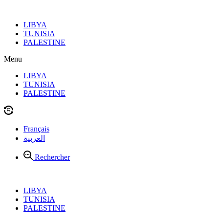
Aller
au
LIBYA
contenu
TUNISIA
PALESTINE
Menu
LIBYA
TUNISIA
PALESTINE
Français
العربية
Rechercher
LIBYA
TUNISIA
PALESTINE