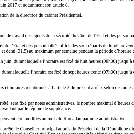
uin 2017 et notamment son article 8,
ion de la directrice du cabinet Présidentiel.
urs de travail des agents de la sécurité du Chef de l’Etat et des personnali
hef de l’Etat et des personnalités officielles sont répartis du lundi au v
es et demi (31.5) au maximum par semaine pendant la période d’horaire d’
 juin, durant laquelle l’horaire est fixé de huit heures (08h00) jusqu’à 
t, durant laquelle l’horaire est fixé de sept heures trente (07h30) jusqu’
t horaires mentionnés à l’article 2 du présent arrêté, selon des notes ad
rêté, sera fixé par notes administratives, le nombre maximal d’heures de t
travaillant par le régime de suppléance.
té, peuvent être modifiés au mois de Ramadan par note administrative.
 arrêté, le Conseiller principal auprès du Président de la République dir