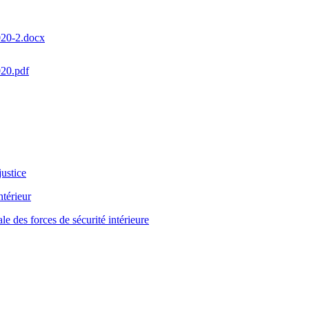
2020-2.docx
020.pdf
justice
ntérieur
e des forces de sécurité intérieure