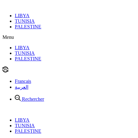
Aller
au
LIBYA
contenu
TUNISIA
PALESTINE
Menu
LIBYA
TUNISIA
PALESTINE
Français
العربية
Rechercher
LIBYA
TUNISIA
PALESTINE