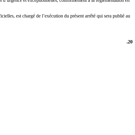
es cas d’urgence et exceptionnelles, conformément à la réglementation en
cielles, est chargé de l’exécution du présent arrêté qui sera publié au
.
20