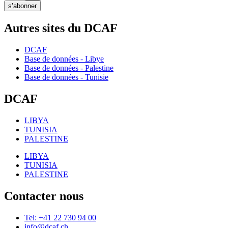
s’abonner
Autres sites du DCAF
DCAF
Base de données - Libye
Base de données - Palestine
Base de données - Tunisie
DCAF
LIBYA
TUNISIA
PALESTINE
LIBYA
TUNISIA
PALESTINE
Contacter nous
Tel: +41 22 730 94 00
info@dcaf.ch