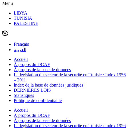
Menu
LIBYA
TUNISIA
PALESTINE
Français
العربية
Accueil
À propos du DCAF
À propos de la base de données
La législation du secteur de la sécurité en Tunisie : Index 1956
– 2011
Index de la base de données juridiques
DERNIÈRES LOIS
Statistiques
Politique de confidentialité
Accueil
À propos du DCAF
À propos de la base de données
La législation du secteur de la sécurité en Tunisie : Index 1956