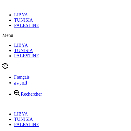
Aller
au
LIBYA
contenu
TUNISIA
PALESTINE
Menu
LIBYA
TUNISIA
PALESTINE
Français
العربية
Rechercher
LIBYA
TUNISIA
PALESTINE