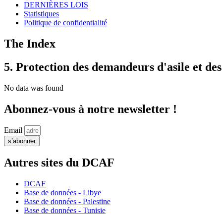
DERNIÈRES LOIS
Statistiques
Politique de confidentialité
The Index
5. Protection des demandeurs d'asile et des
No data was found
Abonnez-vous à notre newsletter !
Email
s’abonner
Autres sites du DCAF
DCAF
Base de données - Libye
Base de données - Palestine
Base de données - Tunisie