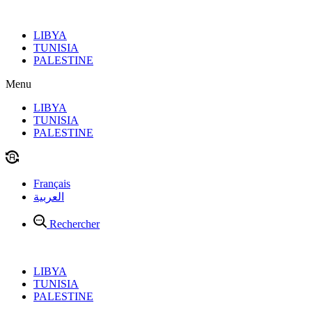
Aller
au
LIBYA
contenu
TUNISIA
PALESTINE
Menu
LIBYA
TUNISIA
PALESTINE
Français
العربية
Rechercher
LIBYA
TUNISIA
PALESTINE