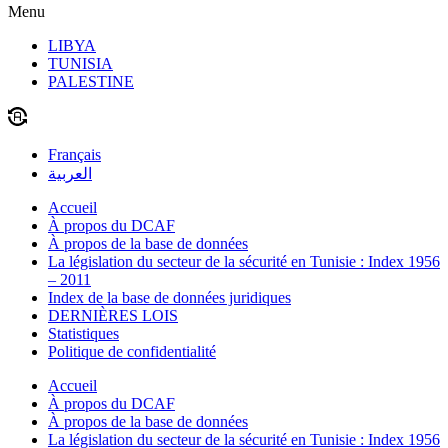
Menu
LIBYA
TUNISIA
PALESTINE
Français
العربية
Accueil
À propos du DCAF
À propos de la base de données
La législation du secteur de la sécurité en Tunisie : Index 1956
– 2011
Index de la base de données juridiques
DERNIÈRES LOIS
Statistiques
Politique de confidentialité
Accueil
À propos du DCAF
À propos de la base de données
La législation du secteur de la sécurité en Tunisie : Index 1956