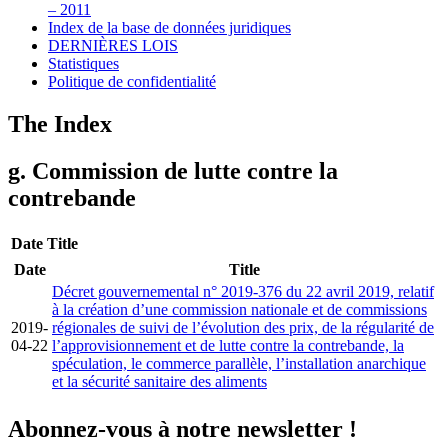
– 2011
Index de la base de données juridiques
DERNIÈRES LOIS
Statistiques
Politique de confidentialité
The Index
g. Commission de lutte contre la
contrebande
Date
Title
Date
Title
Décret gouvernemental n° 2019-376 du 22 avril 2019, relatif
à la création d’une commission nationale et de commissions
2019-
régionales de suivi de l’évolution des prix, de la régularité de
04-22
l’approvisionnement et de lutte contre la contrebande, la
spéculation, le commerce parallèle, l’installation anarchique
et la sécurité sanitaire des aliments
Abonnez-vous à notre newsletter !