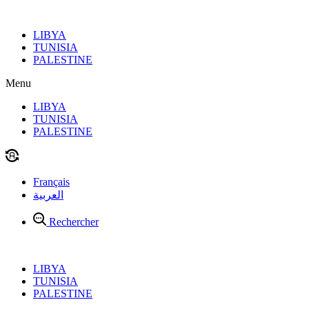
Aller
au
LIBYA
contenu
TUNISIA
PALESTINE
Menu
LIBYA
TUNISIA
PALESTINE
Français
العربية
Rechercher
LIBYA
TUNISIA
PALESTINE