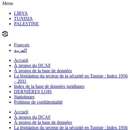
Menu
LIBYA
TUNISIA
PALESTINE
Français
العربية
Accueil
À propos du DCAF
À propos de la base de données
La législation du secteur de la sécurité en Tunisie : Index 1956
– 2011
Index de la base de données juridiques
DERNIÈRES LOIS
Statistiques
Politique de confidentialité
Accueil
À propos du DCAF
À propos de la base de données
La législation du secteur de la sécurité en Tunisie : Index 1956