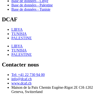
Base de données - Libye
Base de données - Palestine
Base de données - Tunisie
DCAF
LIBYA
TUNISIA
PALESTINE
LIBYA
TUNISIA
PALESTINE
Contacter nous
Tel: +41 22 730 94 00
info@dcaf.ch
www.dcaf.ch
Maison de la Paix Chemin Eugène-Rigot 2E CH-1202
Geneva, Switzerland