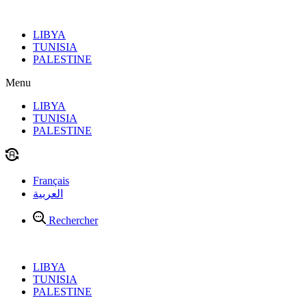
Aller
au
LIBYA
contenu
TUNISIA
PALESTINE
Menu
LIBYA
TUNISIA
PALESTINE
Français
العربية
Rechercher
LIBYA
TUNISIA
PALESTINE