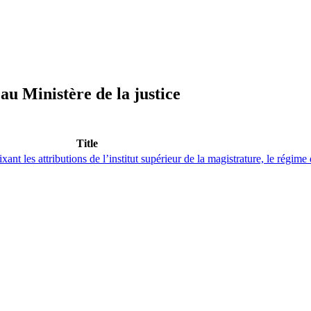
au Ministère de la justice
Title
t les attributions de l’institut supérieur de la magistrature, le régime