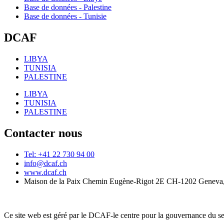
Base de données - Palestine
Base de données - Tunisie
DCAF
LIBYA
TUNISIA
PALESTINE
LIBYA
TUNISIA
PALESTINE
Contacter nous
Tel: +41 22 730 94 00
info@dcaf.ch
www.dcaf.ch
Maison de la Paix Chemin Eugène-Rigot 2E CH-1202 Geneva,
Ce site web est géré par le DCAF-le centre pour la gouvernance du se