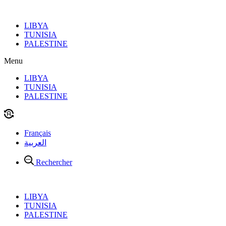
Aller
au
LIBYA
contenu
TUNISIA
PALESTINE
Menu
LIBYA
TUNISIA
PALESTINE
Français
العربية
Rechercher
LIBYA
TUNISIA
PALESTINE