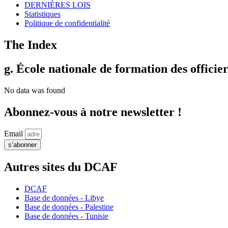
DERNIÈRES LOIS
Statistiques
Politique de confidentialité
The Index
g. École nationale de formation des officier
No data was found
Abonnez-vous à notre newsletter !
Email
s’abonner
Autres sites du DCAF
DCAF
Base de données - Libye
Base de données - Palestine
Base de données - Tunisie