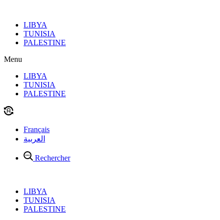
Aller
au
LIBYA
contenu
TUNISIA
PALESTINE
Menu
LIBYA
TUNISIA
PALESTINE
Français
العربية
Rechercher
LIBYA
TUNISIA
PALESTINE