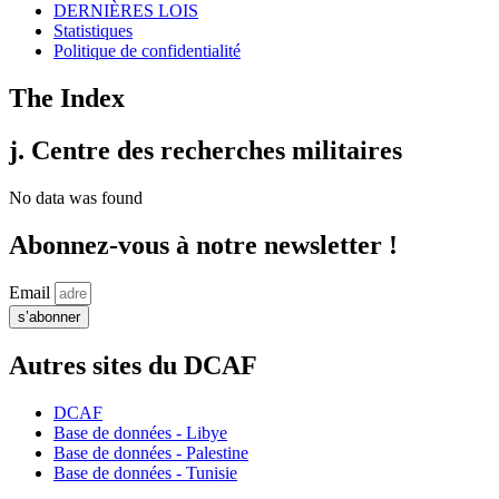
DERNIÈRES LOIS
Statistiques
Politique de confidentialité
The Index
j. Centre des recherches militaires
No data was found
Abonnez-vous à notre newsletter !
Email
s’abonner
Autres sites du DCAF
DCAF
Base de données - Libye
Base de données - Palestine
Base de données - Tunisie