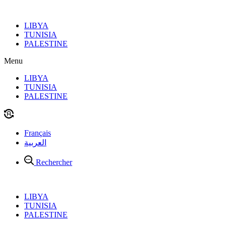
Aller
au
LIBYA
contenu
TUNISIA
PALESTINE
Menu
LIBYA
TUNISIA
PALESTINE
Français
العربية
Rechercher
LIBYA
TUNISIA
PALESTINE