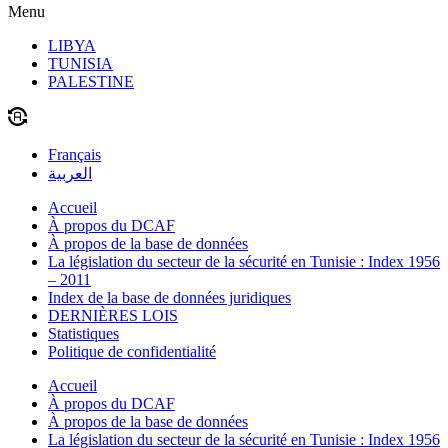
Menu
LIBYA
TUNISIA
PALESTINE
Français
العربية
Accueil
À propos du DCAF
À propos de la base de données
La législation du secteur de la sécurité en Tunisie : Index 1956
– 2011
Index de la base de données juridiques
DERNIÈRES LOIS
Statistiques
Politique de confidentialité
Accueil
À propos du DCAF
À propos de la base de données
La législation du secteur de la sécurité en Tunisie : Index 1956