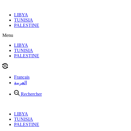
Aller
au
LIBYA
contenu
TUNISIA
PALESTINE
Menu
LIBYA
TUNISIA
PALESTINE
Français
العربية
Rechercher
LIBYA
TUNISIA
PALESTINE