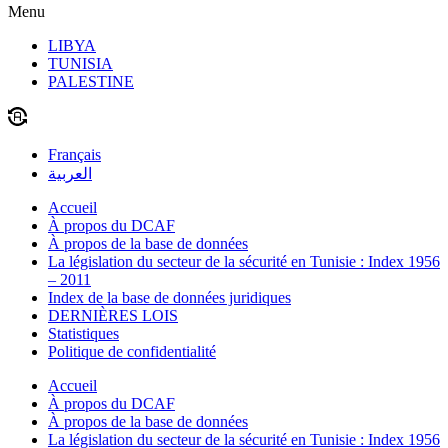
Menu
LIBYA
TUNISIA
PALESTINE
Français
العربية
Accueil
À propos du DCAF
À propos de la base de données
La législation du secteur de la sécurité en Tunisie : Index 1956
– 2011
Index de la base de données juridiques
DERNIÈRES LOIS
Statistiques
Politique de confidentialité
Accueil
À propos du DCAF
À propos de la base de données
La législation du secteur de la sécurité en Tunisie : Index 1956