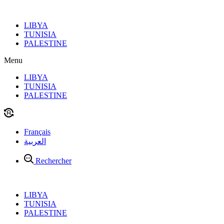
Aller
au
LIBYA
contenu
TUNISIA
PALESTINE
Menu
LIBYA
TUNISIA
PALESTINE
Français
العربية
Rechercher
LIBYA
TUNISIA
PALESTINE