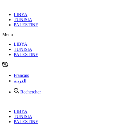
Aller
au
LIBYA
contenu
TUNISIA
PALESTINE
Menu
LIBYA
TUNISIA
PALESTINE
Français
العربية
Rechercher
LIBYA
TUNISIA
PALESTINE