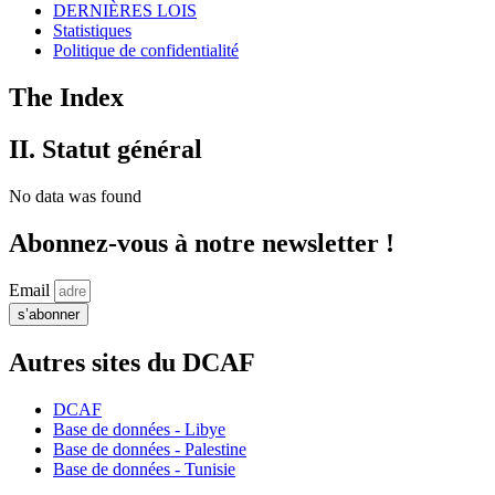
DERNIÈRES LOIS
Statistiques
Politique de confidentialité
The Index
II. Statut général
No data was found
Abonnez-vous à notre newsletter !
Email
s’abonner
Autres sites du DCAF
DCAF
Base de données - Libye
Base de données - Palestine
Base de données - Tunisie