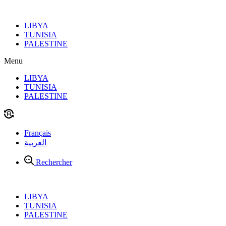
Aller
au
LIBYA
contenu
TUNISIA
PALESTINE
Menu
LIBYA
TUNISIA
PALESTINE
Français
العربية
Rechercher
LIBYA
TUNISIA
PALESTINE