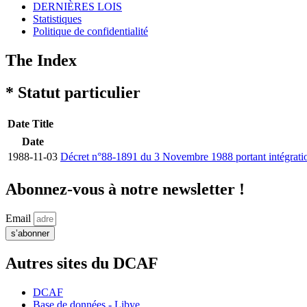
DERNIÈRES LOIS
Statistiques
Politique de confidentialité
The Index
* Statut particulier
Date
Title
Date
1988-11-03
Décret n°88-1891 du 3 Novembre 1988 portant intégration d
Abonnez-vous à notre newsletter !
Email
s’abonner
Autres sites du DCAF
DCAF
Base de données - Libye