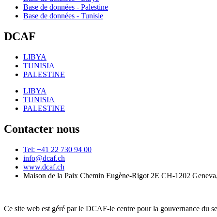
Base de données - Palestine
Base de données - Tunisie
DCAF
LIBYA
TUNISIA
PALESTINE
LIBYA
TUNISIA
PALESTINE
Contacter nous
Tel: +41 22 730 94 00
info@dcaf.ch
www.dcaf.ch
Maison de la Paix Chemin Eugène-Rigot 2E CH-1202 Geneva,
Ce site web est géré par le DCAF-le centre pour la gouvernance du se