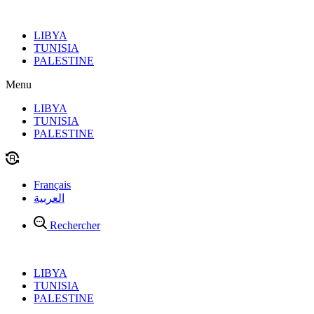
Aller
au
LIBYA
contenu
TUNISIA
PALESTINE
Menu
LIBYA
TUNISIA
PALESTINE
Français
العربية
Rechercher
LIBYA
TUNISIA
PALESTINE