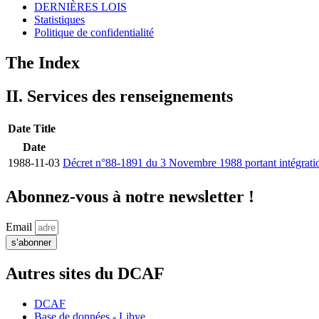
DERNIÈRES LOIS
Statistiques
Politique de confidentialité
The Index
II. Services des renseignements
Date
Title
Date
1988-11-03
Décret n°88-1891 du 3 Novembre 1988 portant intégration d
Abonnez-vous à notre newsletter !
Email
s’abonner
Autres sites du DCAF
DCAF
Base de données - Libye