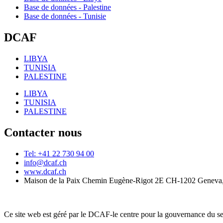
Base de données - Palestine
Base de données - Tunisie
DCAF
LIBYA
TUNISIA
PALESTINE
LIBYA
TUNISIA
PALESTINE
Contacter nous
Tel: +41 22 730 94 00
info@dcaf.ch
www.dcaf.ch
Maison de la Paix Chemin Eugène-Rigot 2E CH-1202 Geneva,
Ce site web est géré par le DCAF-le centre pour la gouvernance du se