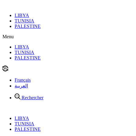
Aller
au
LIBYA
contenu
TUNISIA
PALESTINE
Menu
LIBYA
TUNISIA
PALESTINE
Français
العربية
Rechercher
LIBYA
TUNISIA
PALESTINE