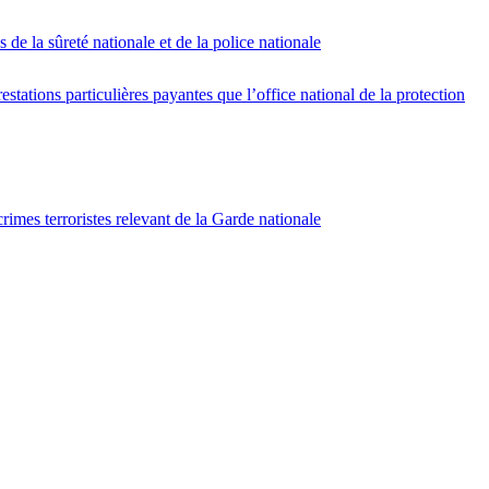
de la sûreté nationale et de la police nationale
estations particulières payantes que l’office national de la protection
rimes terroristes relevant de la Garde nationale