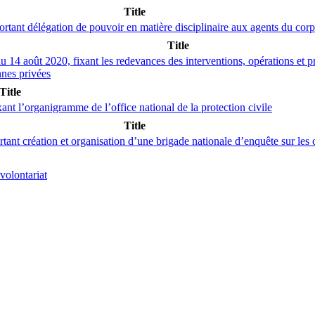
Title
rtant délégation de pouvoir en matière disciplinaire aux agents du corps 
Title
du 14 août 2020, fixant les redevances des interventions, opérations et pr
nnes privées
Title
t l’organigramme de l’office national de la protection civile
Title
tant création et organisation d’une brigade nationale d’enquête sur les c
volontariat