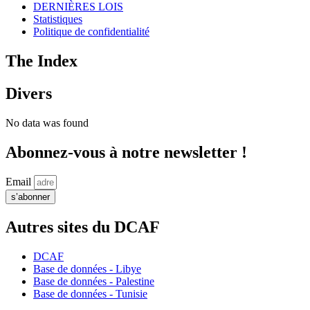
DERNIÈRES LOIS
Statistiques
Politique de confidentialité
The Index
Divers
No data was found
Abonnez-vous à notre newsletter !
Email
s’abonner
Autres sites du DCAF
DCAF
Base de données - Libye
Base de données - Palestine
Base de données - Tunisie