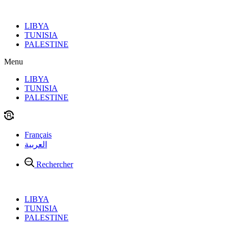
Aller
au
LIBYA
contenu
TUNISIA
PALESTINE
Menu
LIBYA
TUNISIA
PALESTINE
Français
العربية
Rechercher
LIBYA
TUNISIA
PALESTINE