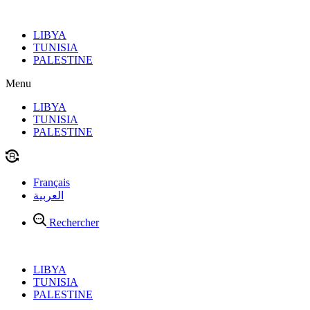
Aller
au
LIBYA
contenu
TUNISIA
PALESTINE
Menu
LIBYA
TUNISIA
PALESTINE
Français
العربية
Rechercher
LIBYA
TUNISIA
PALESTINE