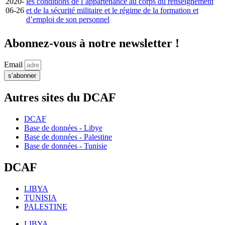
2020-
les conditions de l’appartenance au corps du renseignement
06-26
et de la sécurité militaire et le régime de la formation et
d’emploi de son personnel
Abonnez-vous à notre newsletter !
Email
s’abonner
Autres sites du DCAF
DCAF
Base de données - Libye
Base de données - Palestine
Base de données - Tunisie
DCAF
LIBYA
TUNISIA
PALESTINE
LIBYA