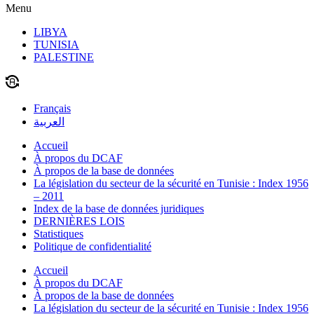
Menu
LIBYA
TUNISIA
PALESTINE
Français
العربية
Accueil
À propos du DCAF
À propos de la base de données
La législation du secteur de la sécurité en Tunisie : Index 1956
– 2011
Index de la base de données juridiques
DERNIÈRES LOIS
Statistiques
Politique de confidentialité
Accueil
À propos du DCAF
À propos de la base de données
La législation du secteur de la sécurité en Tunisie : Index 1956