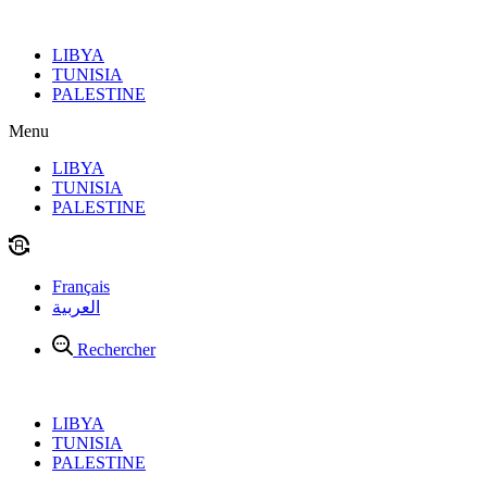
Aller
au
LIBYA
contenu
TUNISIA
PALESTINE
Menu
LIBYA
TUNISIA
PALESTINE
Français
العربية
Rechercher
LIBYA
TUNISIA
PALESTINE