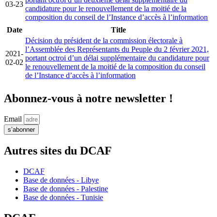
03-23
candidature pour le renouvellement de la moitié de la
composition du conseil de l’Instance d’accès à l’information
Date
Title
Décision du président de la commission électorale à
l’Assemblée des Représentants du Peuple du 2 février 2021,
2021-
portant octroi d’un délai supplémentaire du candidature pour
02-02
le renouvellement de la moitié de la composition du conseil
de l’Instance d’accès à l’information
Abonnez-vous à notre newsletter !
Email
s’abonner
Autres sites du DCAF
DCAF
Base de données - Libye
Base de données - Palestine
Base de données - Tunisie