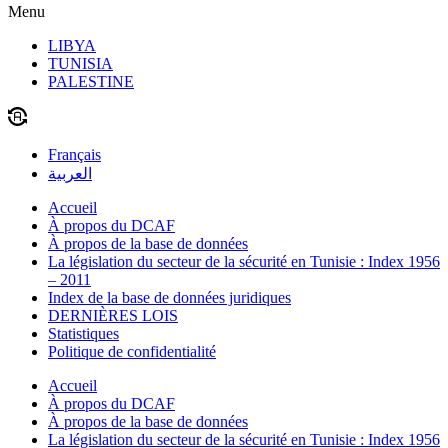
Menu
LIBYA
TUNISIA
PALESTINE
Français
العربية
Accueil
À propos du DCAF
À propos de la base de données
La législation du secteur de la sécurité en Tunisie : Index 1956
– 2011
Index de la base de données juridiques
DERNIÈRES LOIS
Statistiques
Politique de confidentialité
Accueil
À propos du DCAF
À propos de la base de données
La législation du secteur de la sécurité en Tunisie : Index 1956