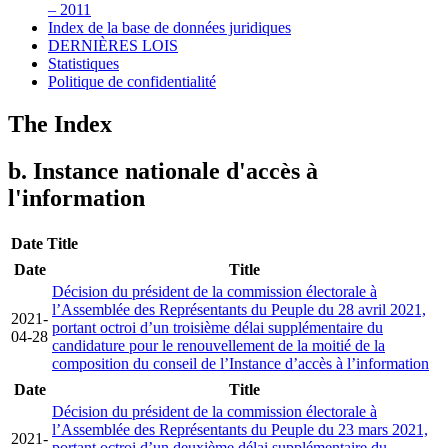
– 2011
Index de la base de données juridiques
DERNIÈRES LOIS
Statistiques
Politique de confidentialité
The Index
b. Instance nationale d'accès à
l'information
Date
Title
Date
Title
Décision du président de la commission électorale à
l’Assemblée des Représentants du Peuple du 28 avril 2021,
2021-
portant octroi d’un troisième délai supplémentaire du
04-28
candidature pour le renouvellement de la moitié de la
composition du conseil de l’Instance d’accès à l’information
Date
Title
Décision du président de la commission électorale à
l’Assemblée des Représentants du Peuple du 23 mars 2021,
2021-
portant octroi d’un deuxième délai supplémentaire du