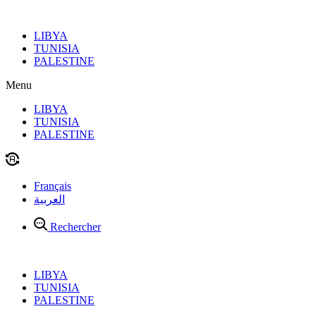
Aller
au
LIBYA
contenu
TUNISIA
PALESTINE
Menu
LIBYA
TUNISIA
PALESTINE
Français
العربية
Rechercher
LIBYA
TUNISIA
PALESTINE