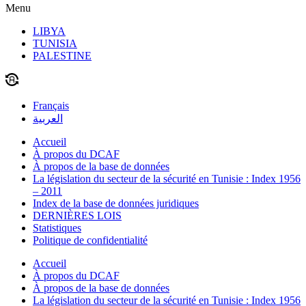
Menu
LIBYA
TUNISIA
PALESTINE
Français
العربية
Accueil
À propos du DCAF
À propos de la base de données
La législation du secteur de la sécurité en Tunisie : Index 1956
– 2011
Index de la base de données juridiques
DERNIÈRES LOIS
Statistiques
Politique de confidentialité
Accueil
À propos du DCAF
À propos de la base de données
La législation du secteur de la sécurité en Tunisie : Index 1956