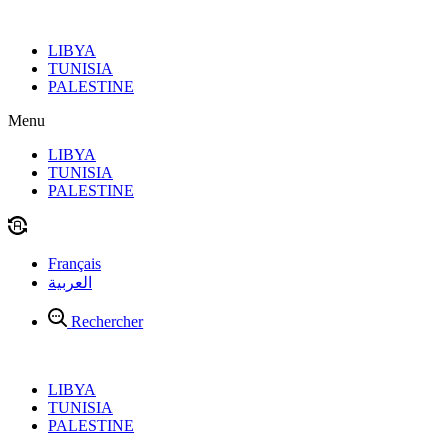
Aller
au
LIBYA
contenu
TUNISIA
PALESTINE
Menu
LIBYA
TUNISIA
PALESTINE
Français
العربية
Rechercher
LIBYA
TUNISIA
PALESTINE