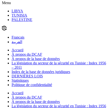
Menu
LIBYA
TUNISIA
PALESTINE
Français
العربية
Accueil
À propos du DCAF
À propos de la base de données
La législation du secteur de la sécurité en Tunisie : Index 1956
– 2011
Index de la base de données juridiques
DERNIÈRES LOIS
Statistiques
Politique de confidentialité
Accueil
À propos du DCAF
À propos de la base de données
La législation du secteur de la sécurité en Tunisie : Index 1956