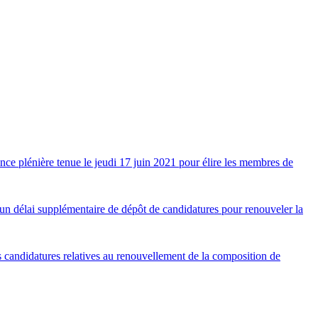
ance plénière tenue le jeudi 17 juin 2021 pour élire les membres de
un délai supplémentaire de dépôt de candidatures pour renouveler la
s candidatures relatives au renouvellement de la composition de