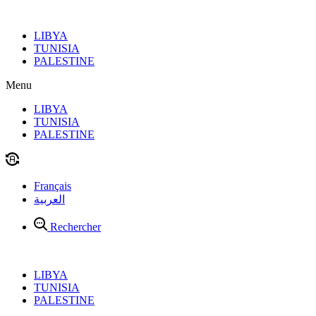
Aller
au
LIBYA
contenu
TUNISIA
PALESTINE
Menu
LIBYA
TUNISIA
PALESTINE
Français
العربية
Rechercher
LIBYA
TUNISIA
PALESTINE