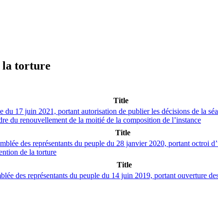
 la torture
Title
 du 17 juin 2021, portant autorisation de publier les décisions de la sé
cadre du renouvellement de la moitié de la composition de l’instance
Title
mblée des représentants du peuple du 28 janvier 2020, portant octroi d’
ntion de la torture
Title
blée des représentants du peuple du 14 juin 2019, portant ouverture de