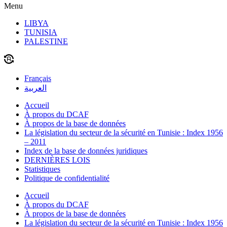
Menu
LIBYA
TUNISIA
PALESTINE
Français
العربية
Accueil
À propos du DCAF
À propos de la base de données
La législation du secteur de la sécurité en Tunisie : Index 1956
– 2011
Index de la base de données juridiques
DERNIÈRES LOIS
Statistiques
Politique de confidentialité
Accueil
À propos du DCAF
À propos de la base de données
La législation du secteur de la sécurité en Tunisie : Index 1956