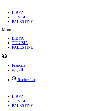
Aller
au
LIBYA
contenu
TUNISIA
PALESTINE
Menu
LIBYA
TUNISIA
PALESTINE
Français
العربية
Rechercher
LIBYA
TUNISIA
PALESTINE