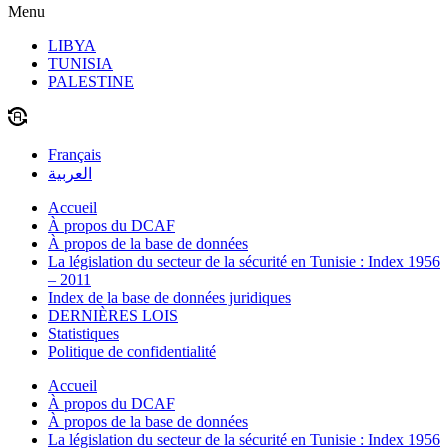
Menu
LIBYA
TUNISIA
PALESTINE
Français
العربية
Accueil
À propos du DCAF
À propos de la base de données
La législation du secteur de la sécurité en Tunisie : Index 1956
– 2011
Index de la base de données juridiques
DERNIÈRES LOIS
Statistiques
Politique de confidentialité
Accueil
À propos du DCAF
À propos de la base de données
La législation du secteur de la sécurité en Tunisie : Index 1956