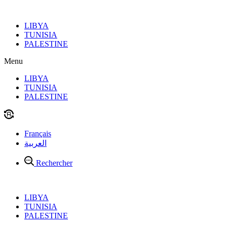
Aller
au
LIBYA
contenu
TUNISIA
PALESTINE
Menu
LIBYA
TUNISIA
PALESTINE
Français
العربية
Rechercher
LIBYA
TUNISIA
PALESTINE